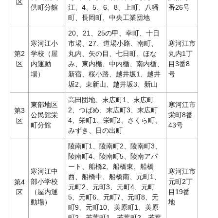
区
供町分館
江、4、5、6、8、上町、八幡
番26号
町、長岡町、中央工業団地
20、21、25の甲、幸町、十日
寒河江小
市場、27、道場小路、南町、
寒河江市
第2
学校（屋
丸内、矢の目、七日町、ほな
丸内1丁
区
内運動
み、東内楯、中内楯、南内楯、
目3番8
場）
新宿、桜小路、越井坂1、越井
号
坂2、東新山、越井坂3、新山
高田団地、末広町1、末広町
東部地区
寒河江市
2、つばめ、末広町3、末広町
第3
公民館栄
栄町8番
4、栄町1、栄町2、さくら町、
区
町分館
43号
みずき、日の出町
陵南町1、陵南町2、陵南町3、
陵南町4、陵南町5、陵南アパ
ート、船橋2、船橋東、船橋
寒河江中
寒河江市
西、船橋中、船橋南、元町1、
部小学校
元町2丁
第4
元町2、元町3、元町4、元町
（屋内運
目19番
区
5、元町6、元町7、元町8、元
動場）
地
町9、元町10、美原町1、美原
町2、若葉町1、若葉町2、若葉