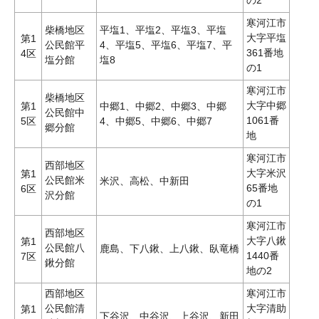
の2
寒河江市
柴橋地区
平塩1、平塩2、平塩3、平塩
大字平塩
第1
公民館平
4、平塩5、平塩6、平塩7、平
361番地
4区
塩分館
塩8
の1
寒河江市
柴橋地区
大字中郷
第1
中郷1、中郷2、中郷3、中郷
公民館中
1061番
5区
4、中郷5、中郷6、中郷7
郷分館
地
寒河江市
西部地区
大字米沢
第1
公民館米
米沢、高松、中新田
65番地
6区
沢分館
の1
寒河江市
西部地区
大字八鍬
第1
公民館八
鹿島、下八鍬、上八鍬、臥竜橋
1440番
7区
鍬分館
地の2
西部地区
寒河江市
公民館清
大字清助
第1
下谷沢、中谷沢、上谷沢、新田