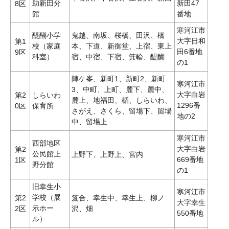
助新田分
新田47
8区
館
番地
寒河江市
醍醐小学
鬼越、南坂、桜橋、田沢、橋
大字日和
第1
校（家庭
本、下道、新御堂、上宿、東上
田6番地
9区
科室）
宿、中宿、下宿、箕輪、醍醐
の1
陣ケ峯、新町1、新町2、新町
寒河江市
3、中町、上町、麓下、麓中、
大字白岩
第2
しらいわ
麓上、地福田、楯、しらいわ、
1296番
0区
保育所
さがえ、さくら、留場下、留場
地の2
中、留場上
寒河江市
西部地区
大字白岩
第2
公民館上
上野下、上野上、宮内
669番地
1区
野分館
の1
旧幸生小
寒河江市
学校（展
第2
笈合、幸生中、幸生上、柳ノ
大字幸生
示ホー
2区
沢、畑
550番地
ル）