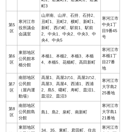
町3
山岸南、山岸、石持、石持2、
寒河江市
寒河江市
丑町1、丑町2、横町、新町1、
中央1丁
第5
役所議会
新町、西の町、駅前1、駅前
目9番45
区
会議室
2、中央1、中央2、中央3、中
号
央4、中央5
寒河江市
東部地区
本楯1丁
第6
本楯1、本楯2、本楯3、本楯
公民館本
目27番
区
4、本楯5、花楯町、高田新町
楯分館
地
南部地区
高屋1、高屋2の1、高屋2の2、
寒河江市
公民館
高屋3、高屋4、西浦1、西浦
第7
大字島2
（屋内運
2、島5、曙町、寿町、皿沼1、
区
25番地
動場）
皿沼2、皿沼3
南部地区
寒河江市
第8
公民館島
大字島1
島1、島2、泉町、南新町
区
分館
21番地
東部地区
寒河江市
34、35、東町、君田町、住吉