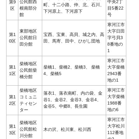
公民館西
中央2丁
第9
町、十二小路、仲、北、石川、
根南部分
目5番22
区
下河原上、下河原下
館
号
寒河江市
東部地区
大字日田
第1
宝西、宝東、高貝、城之内、高
公民館日
字弓貝3
0区
田、馬寄、田中、ひがし団地
田分館
8番地の
1
寒河江市
柴橋地区
第1
柴橋1、柴橋2、柴橋3、 柴橋
大字柴橋
公民館柴
1区
4、柴橋5
2943番
橋分館
地の1
寒河江市
柴橋地区
落衣1、落衣南町、内の袋、金
大字柴橋
第1
コミュニ
谷1、金谷2、金谷3、金谷4、
1988番
2区
ティセン
金谷5、中郷8、長生園
地の6
ター
寒河江市
柴橋地区
大字松川
第1
公民館松
木の沢、松川東、松川西
112番地
3区
川分館