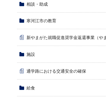
相談・助成
寒河江市の教育
新やまがた就職促進奨学金返還事業（や
施設
通学路における交通安全の確保
給食