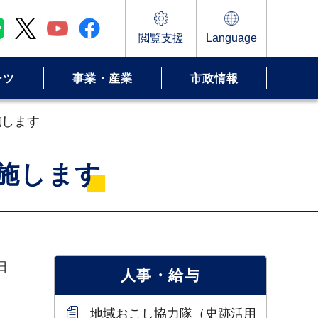
閲覧支援
Language
ーツ
事業・産業
市政情報
施します
施します
日
人事・給与
地域おこし協力隊（史跡活用