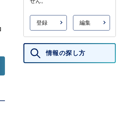
せん。
登録
編集
加
情報の探し方