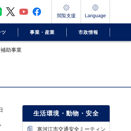
閲覧支援
Language
ーツ
事業・産業
市政情報
費補助事業
日
生活環境・動物・安全
い
寒河江市交通安全ミーティン