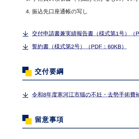
振込先口座通帳の写し
交付申請書兼実績報告書（様式第1号）（PD
誓約書（様式第2号）（PDF：60KB）
交付要綱
令和8年度寒河江市猫の不妊・去勢手術費補助
留意事項