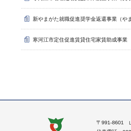
新やまがた就職促進奨学金返還事業（や
寒河江市定住促進賃貸住宅家賃助成事業
〒991-860