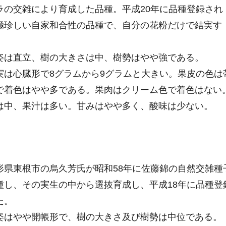
ラの交雑により育成した品種。平成20年に品種登録され
極珍しい自家和合性の品種で、自分の花粉だけで結実す
は直立、樹の大きさは中、樹勢はやや強である。
は心臓形で8グラムから9グラムと大きい。果皮の色は
で着色はやや多である。果肉はクリーム色で着色はない
は中、果汁は多い。甘みはやや多く、酸味は少ない。
県東根市の烏久芳氏が昭和58年に佐藤錦の自然交雑種
種し、その実生の中から選抜育成し、平成18年に品種登
た。
はやや開帳形で、樹の大きさ及び樹勢は中位である。