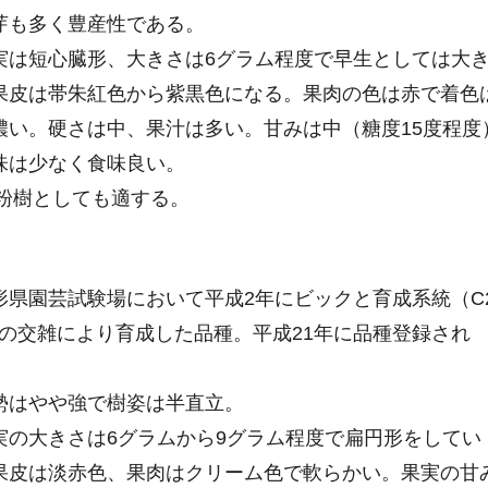
芽も多く豊産性である。
は短心臓形、大きさは6グラム程度で早生としては大
果皮は帯朱紅色から紫黒色になる。果肉の色は赤で着色
濃い。硬さは中、果汁は多い。甘みは中（糖度15度程度
味は少なく食味良い。
粉樹としても適する。
県園芸試験場において平成2年にビックと育成系統（C
7）の交雑により育成した品種。平成21年に品種登録され
はやや強で樹姿は半直立。
の大きさは6グラムから9グラム程度で扁円形をしてい
果皮は淡赤色、果肉はクリーム色で軟らかい。果実の甘