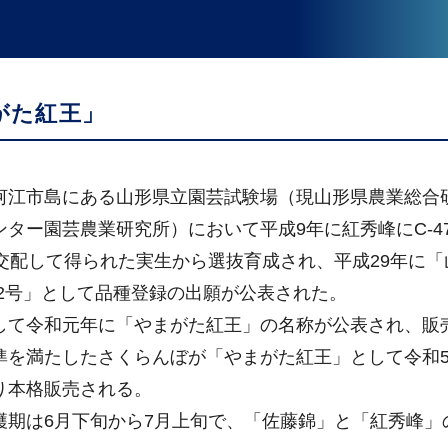
がた紅王」
江市島にある山形県立園芸試験場（現山形県農業総合
ンター園芸農業研究所）において平成9年に紅秀峰にC-47
を交配して得られた実生から選抜育成され、平成29年に「
12号」として品種登録の出願が公表された。
て令和元年に「やまがた紅王」の名称が公表され、販
準を満たしたさくらんぼが「やまがた紅王」として令和
り本格販売される。
期は6月下旬から7月上旬で、「佐藤錦」と「紅秀峰」