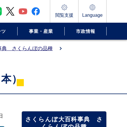
閲覧支援
Language
ーツ
事業・産業
市政情報
事典 さくらんぼの品種
日本）
日
さくらんぼ大百科事典 さ
くらんぼの品種