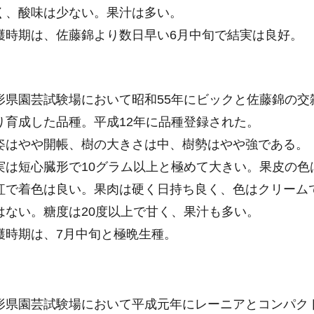
く、酸味は少ない。果汁は多い。
時期は、佐藤錦より数日早い6月中旬で結実は良好。
県園芸試験場において昭和55年にビックと佐藤錦の交
り育成した品種。平成12年に品種登録された。
はやや開帳、樹の大きさは中、樹勢はやや強である。
は短心臓形で10グラム以上と極めて大きい。果皮の色
紅で着色は良い。果肉は硬く日持ち良く、色はクリーム
はない。糖度は20度以上で甘く、果汁も多い。
時期は、7月中旬と極晩生種。
県園芸試験場において平成元年にレーニアとコンパク