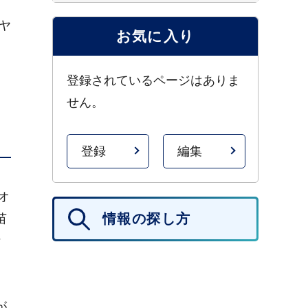
ヤ
お気に入り
登録されているページはありま
せん。
登録
編集
オ
情報の探し方
苗
な
が