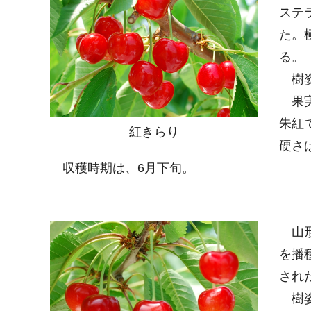
ステ
た。
る。
樹姿
果実
朱紅
紅きらり
硬さ
収穫時期は、6月下旬。
山形
を播
され
樹姿