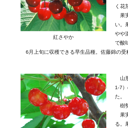
く花
果実
い。
やや
紅さやか
で酸
6月上旬に収穫できる早生品種。佐藤錦の受
山形
1-
た。
樹勢
果実
る。