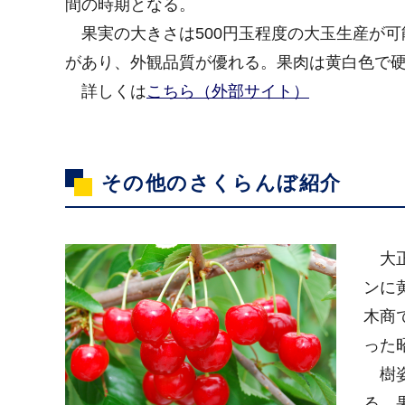
間の時期となる。
果実の大きさは500円玉程度の大玉生産が可
があり、外観品質が優れる。果肉は黄白色で
詳しくは
こちら（外部サイト）
その他のさくらんぼ紹介
大正
ンに
木商
った
樹姿
る。