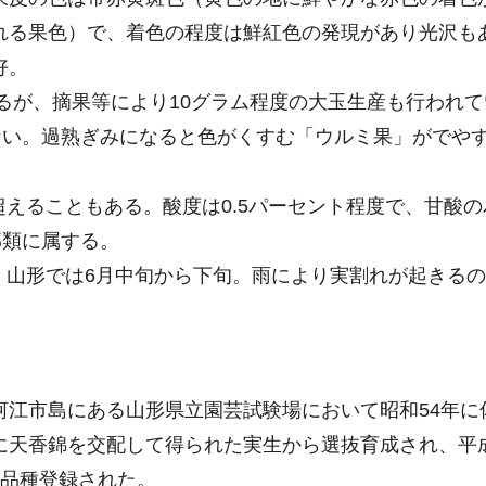
れる果色）で、着色の程度は鮮紅色の発現があり光沢も
好。
が、摘果等により10グラム程度の大玉生産も行われて
ない。過熟ぎみになると色がくすむ「ウルミ果」がでや
超えることもある。酸度は0.5パーセント程度で、甘酸の
部類に属する。
、山形では6月中旬から下旬。雨により実割れが起きるの
江市島にある山形県立園芸試験場において昭和54年に
に天香錦を交配して得られた実生から選抜育成され、平
に品種登録された。