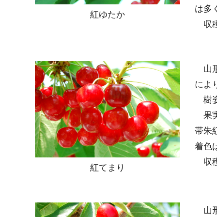
は多
紅ゆたか
収穫
山形
によ
樹姿
果実
帯朱
着色
収穫
紅てまり
山形