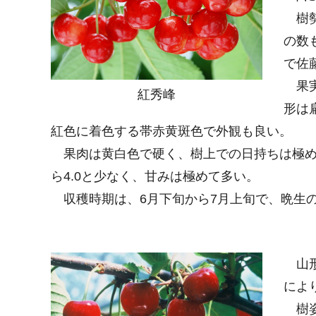
樹勢
の数
で佐
果実
紅秀峰
形は
紅色に着色する帯赤黄斑色で外観も良い。
果肉は黄白色で硬く、樹上での日持ちは極めて
ら4.0と少なく、甘みは極めて多い。
収穫時期は、6月下旬から7月上旬で、晩生
山形
によ
樹姿