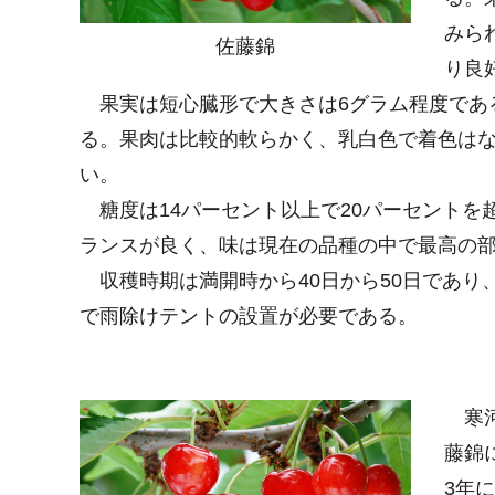
みら
佐藤錦
り良
果実は短心臓形で大きさは6グラム程度である
る。果肉は比較的軟らかく、乳白色で着色は
い。
糖度は14パーセント以上で20パーセントを
ランスが良く、味は現在の品種の中で最高の
収穫時期は満開時から40日から50日であり
で雨除けテントの設置が必要である。
寒河
藤錦
3年