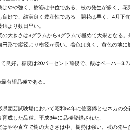
はやや強く、樹姿は中位である。枝の発生が多く、花
も良好で、結実良く豊産性である。開花は早く、4月下
藤錦より数日早い。
の大きさは8グラムから9グラムで極めて大果となる。
扁円形で縦径より横径が長い。着色は良く、黄色の地に
良好。糖度は20パーセント前後で、酸はペーハー3.7
の最有望品種である。
県園芸試験場において昭和54年に佐藤錦とセネカの交
り育成した品種。平成3年に品種登録された。
はやや直立で樹の大きさは中、樹勢は強い。枝の発生