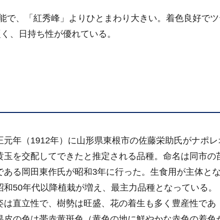
能で、「紅秀峰」よりひとまわり大きい。着色良好でツ
硬く、日持ち性が優れている。
元年（1912年）に山形県東根市の佐藤栄助氏がナポレ
黄玉を交配してできたと推定される品種。命名は同市の
である岡田東作氏が昭和3年に行った。生食用が主体と
昭和50年代以降植栽が増え、最主力品種となっている。
は直立性で、樹勢は旺盛、花の着生も多く豊産性であ
果皮の色は帯赤黄斑色（黄色の地に鮮やかな赤色の着色