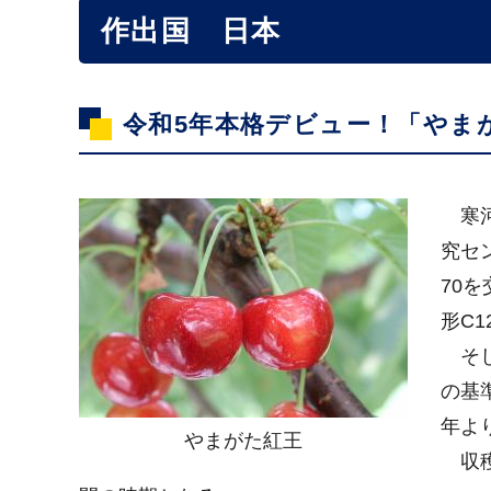
作出国 日本
令和5年本格デビュー！「やま
寒河
究セ
70
形C
そし
の基
年よ
やまがた紅王
収穫