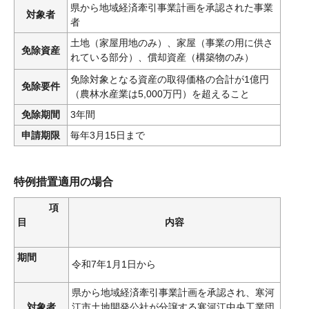
県から地域経済牽引事業計画を承認された事業
対象者
者
土地（家屋用地のみ）、家屋（事業の用に供さ
免除資産
れている部分）、償却資産（構築物のみ）
免除対象となる資産の取得価格の合計が1億円
免除要件
（農林水産業は5,000万円）を超えること
免除期間
3年間
申請期限
毎年3月15日まで
特例措置適用の場合
項
目
内容
期間
令和7年1月1日から
県から地域経済牽引事業計画を承認され、寒河
対象者
江市土地開発公社が分譲する寒河江中央工業団