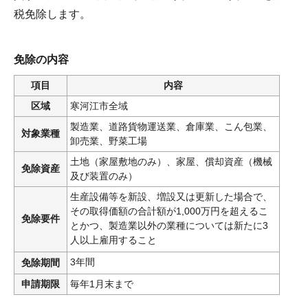
税免除します。
免除の内容
項目
内容
区域
寒河江市全域
製造業、道路貨物運送業、倉庫業、こん包業、
対象業種
卸売業、野菜工場
土地（家屋敷地のみ）、家屋、償却資産（機械
免除資産
及び装置のみ）
生産設備等を新設、増設又は更新した場合で、
その取得価額の合計額が1,000万円を超えるこ
免除要件
とかつ、製造業以外の業種については新たに3
人以上雇用すること
3年間
免除期間
申請期限
毎年1月末まで