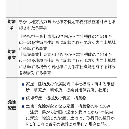
対象
県から地方活力向上地域等特定業務施設整備計画を承
者
認された事業者
【移転型事業】東京23区内から本社機能の全部また
は一部を地域再生計画に記載された地方活力向上地域
に移転する事業
対象
【拡充事業】東京23区以外から本社機能の全部また
事業
は一部を地域再生計画に記載された地方活力向上地域
に移転する場合や同地域にある本社機能を有する施設
を増設等する事業
家屋：建物及び付属設備（本社機能を有する事務
所、研究所、研修所、従業員用保育所、社宅）
償却資産：機械及び装置、構築物
免除
土地：免除対象となる家屋、構築物の敷地のみ
資産
（注釈）県から計画の認定を受けてから3年以内
に新設・増設した資産。土地は、取得日の翌日か
ら1年以内に資産の建設に着手した場合に限る。