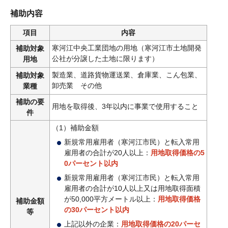
補助内容
項目
内容
寒河江中央工業団地の用地（寒河江市土地開発
補助対象
公社が分譲した土地に限ります）
用地
製造業、道路貨物運送業、倉庫業、こん包業、
補助対象
卸売業 その他
業種
補助の要
用地を取得後、3年以内に事業で使用すること
件
（1）補助金額
新規常用雇用者（寒河江市民）と転入常用
雇用者の合計が20人以上：
用地取得価格の5
0パーセント以内
新規常用雇用者（寒河江市民）と転入常用
雇用者の合計が10人以上又は用地取得面積
が50,000平方メートル以上：
用地取得価格
補助金額
の30パーセント以内
等
上記以外の企業：
用地取得価格の20パーセ