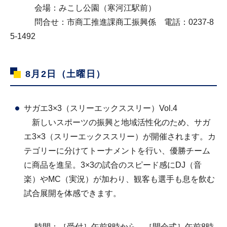
会場：みこし公園（寒河江駅前）
問合せ：市商工推進課商工振興係 電話：0237-8
5-1492
8月2日（土曜日）
サガエ3×3（スリーエックススリー）Vol.4
新しいスポーツの振興と地域活性化のため、サガ
エ3×3（スリーエックススリー）が開催されます。カ
テゴリーに分けてトーナメントを行い、優勝チーム
に商品を進呈。3×3の試合のスピード感にDJ（音
楽）やMC（実況）が加わり、観客も選手も息を飲む
試合展開を体感できます。
時間：［受付］午前8時から、［開会式］午前8時