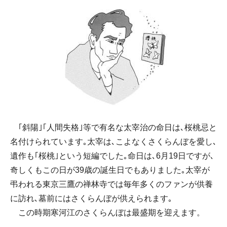
｢斜陽｣｢人間失格｣等で有名な太宰治の命日は､桜桃忌と
名付けられています｡太宰は､こよなくさくらんぼを愛し､
遺作も｢桜桃｣という短編でした｡命日は､6月19日ですが､
奇しくもこの日が39歳の誕生日でもありました｡太宰が
弔われる東京三鷹の禅林寺では毎年多くのファンが供養
に訪れ､墓前にはさくらんぼが供えられます｡
この時期寒河江のさくらんぼは最盛期を迎えます。