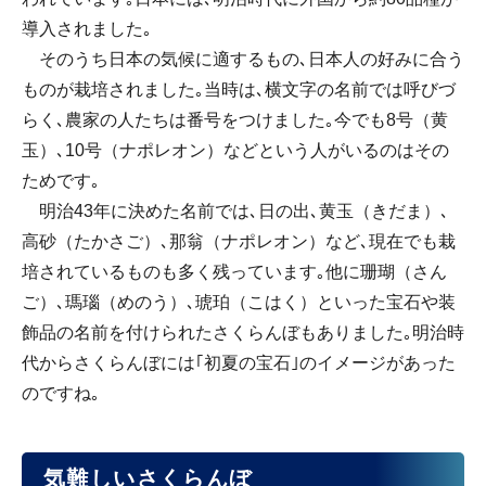
導入されました｡
そのうち日本の気候に適するもの､日本人の好みに合う
ものが栽培されました｡当時は､横文字の名前では呼びづ
らく､農家の人たちは番号をつけました｡今でも8号（黄
玉）､10号（ナポレオン）などという人がいるのはその
ためです｡
明治43年に決めた名前では､日の出､黄玉（きだま）､
高砂（たかさご）､那翁（ナポレオン）など､現在でも栽
培されているものも多く残っています｡他に珊瑚（さん
ご）､瑪瑙（めのう）､琥珀（こはく）といった宝石や装
飾品の名前を付けられたさくらんぼもありました｡明治時
代からさくらんぼには｢初夏の宝石｣のイメージがあった
のですね｡
気難しいさくらんぼ