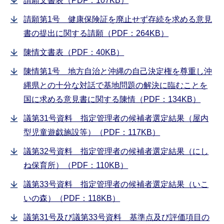
請願文書表（PDF：107KB）
請願第1号 健康保険証を廃止せず存続を求める意見
書の提出に関する請願（PDF：264KB）
陳情文書表（PDF：40KB）
陳情第1号 地方自治と沖縄の自己決定権を尊重し沖
縄県との十分な対話で基地問題の解決に臨むことを
国に求める意見書に関する陳情（PDF：134KB）
議第31号資料 指定管理者の候補者選定結果（屋内
型児童遊戯施設等）（PDF：117KB）
議第32号資料 指定管理者の候補者選定結果（にし
ね保育所）（PDF：110KB）
議第33号資料 指定管理者の候補者選定結果（いこ
いの森）（PDF：118KB）
議第31号及び議第33号資料 基準点及び評価項目の