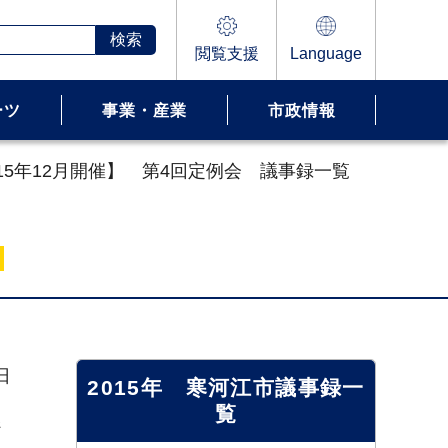
閲覧支援
Language
ーツ
事業・産業
市政情報
015年12月開催】 第4回定例会 議事録一覧
日
2015年 寒河江市議事録一
覧
ジ