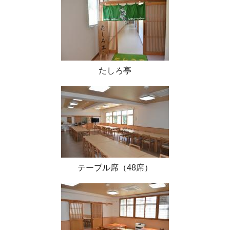
たしろ亭
テーブル席（48席）