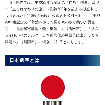
山形県内では、平成28年度認定の「自然と信仰が息づ
く『生まれかわりの旅』～樹齢300年を超える杉並木に
つつまれた2,446段の石段から始まる出羽三山～」、平成
29年度認定の「荒波を越えた男たちの夢が紡いだ異空
間 ～北前船寄港地・船主集落～」（酒田市）、「サム
ライゆかりのシルク 日本近代化の原風景に出会うまち
鶴岡へ」（鶴岡市）に続き、4件目となります。
日本遺産とは