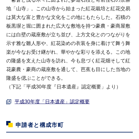
地「山寺」。この山寺から始まった紅花栽培と紅花交易
は莫大な富と豊かな文化をこの地にもたらした。石積の
板黒塀と堀に囲まれた広大な敷地を持つ豪農・豪商屋敷
には白壁の蔵座敷が立ち並び、上方文化とのつながりを
示す雅な雛人形や、紅花染めの衣装を身に着けて舞う舞
楽が今なお受け継がれ、華やかな彩りを添える。この地
の隆盛を支えた山寺を訪れ、今も息づく紅花畑そして紅
花豪農・豪商の蔵座敷を通して、芭蕉も目にした当地の
隆盛を偲ぶことができる。
（下記「平成30年度『日本遺産』認定概要」より）
平成30年度「日本遺産」認定概要
申請者と構成市町