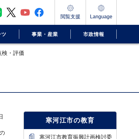
閲覧支援
Language
ーツ
事業・産業
市政情報
点検・評価
日
寒河江市の教育
の
寒河江市教育振興計画検討委